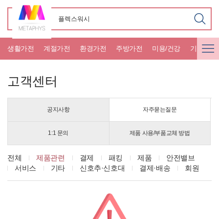
생활가전
계절가전
환경가전
주방가전
미용/건강
기타가전
고객센터
공지사항
자주묻는질문
1:1 문의
제품 사용/부품교체 방법
전체
제품관련
결제
패킹
제품
안전밸브
서비스
기타
신호추·신호대
결제·배송
회원