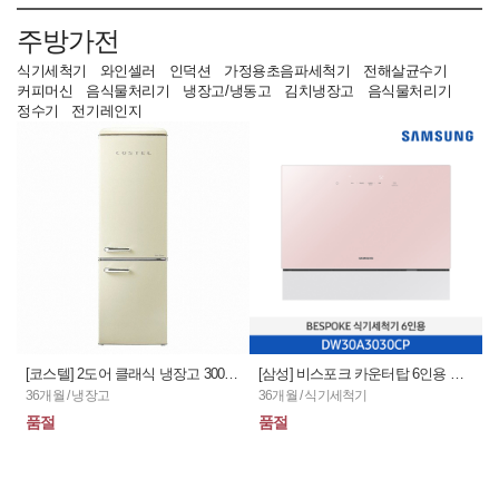
주방가전
식기세척기
와인셀러
인덕션
가정용초음파세척기
전해살균수기
커피머신
음식물처리기
냉장고/냉동고
김치냉장고
음식물처리기
정수기
전기레인지
[코스텔] 2도어 클래식 냉장고 300L_아이보리 / CRS-300GAIV (36개월)
[삼성] 비스포크 카운터탑 6인용 식기세척기_핑크 / DW30A3030CP (36개월)
36개월 / 냉장고
36개월 / 식기세척기
품절
품절