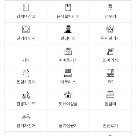
김치냉장고
음식물처리기
정수기
전기레인지
런닝머신
두피관리기
기타
이미용기기
안마의자
온열치료기
메트리스
PC
전동킥보드
펫케어상품
돌침대
전기자전거
공기살균기
반신욕기