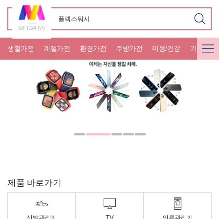
생활가전
계절가전
환경가전
주방가전
미용/건강
기타가전
제품 바로가기
신발관리기
TV
의류관리기