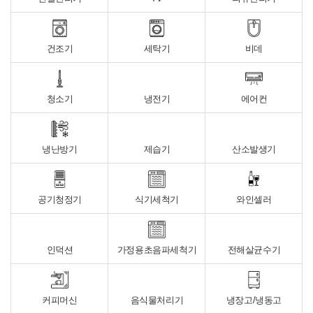
건조기
세탁기
비데
청소기
냉전기
에어컨
냉난방기
제습기
산소발생기
공기청정기
식기세척기
와인셀러
인덕션
가정용초음파세척기
전해살균수기
커피머신
음식물처리기
냉장고/냉동고