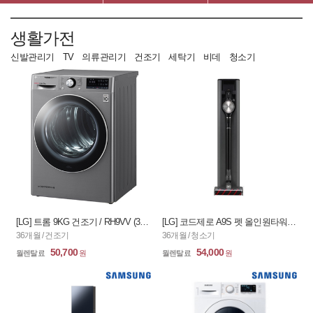
생활가전
신발관리기
TV
의류관리기
건조기
세탁기
비데
청소기
[LG] 트롬 9KG 건조기 / RH9VV (36개월)
[LG] 코드제로 A9S 펫 올인원타워 무선청소기_딥그레이&블랙 / AS9571BPKT (36개월)
36개월 / 건조기
36개월 / 청소기
50,700
54,000