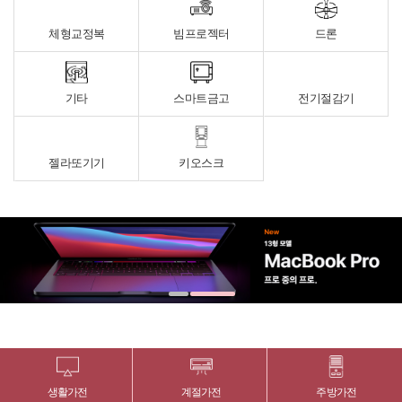
체형교정복
빔프로젝터
드론
기타
스마트금고
전기절감기
젤라또기기
키오스크
생활가전
계절가전
주방가전