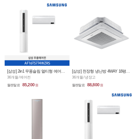
[삼성] 2in1 무풍슬림 멀티형 에어컨 16+6평_화이트(일반형 )/ AF16T5774WZRS (36개월)
[삼성] 천장형 냉난방 4WAY 18평형 /AC072RA4PBH1SY (36개월)
36개월 / 에어컨
36개월 / 냉장고
85,200
88,800