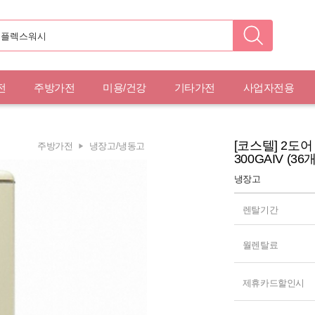
전
주방가전
미용/건강
기타가전
사업자전용
[코스텔] 2도어
주방가전
냉장고/냉동고
300GAIV (36
냉장고
렌탈기간
월렌탈료
제휴카드할인시