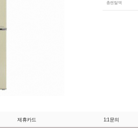
총렌탈액
제휴카드
1:1문의