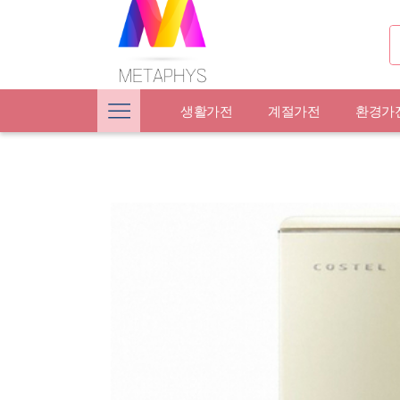
생활가전
계절가전
환경가