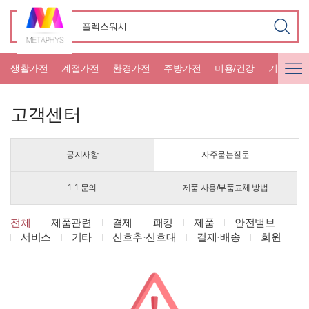
생활가전
계절가전
환경가전
주방가전
미용/건강
기타가전
고객센터
공지사항
자주묻는질문
1:1 문의
제품 사용/부품교체 방법
전체
제품관련
결제
패킹
제품
안전밸브
서비스
기타
신호추·신호대
결제·배송
회원